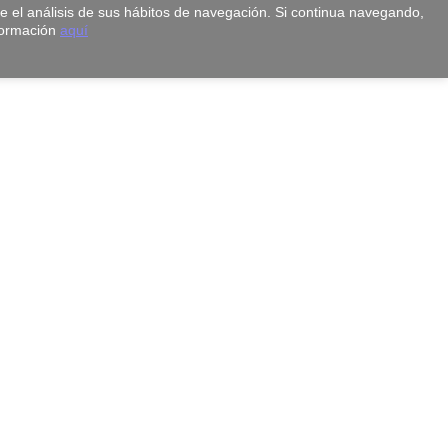
te el análisis de sus hábitos de navegación. Si continua navegando,
formación
aquí