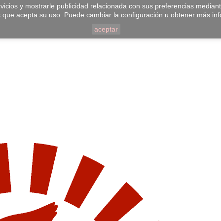
vicios y mostrarle publicidad relacionada con sus preferencias median
 que acepta su uso. Puede cambiar la configuración u obtener más in
aceptar