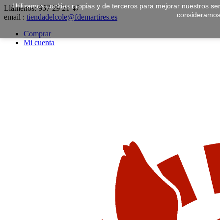
Utilizamos cookies propias y de terceros para mejorar nuestros ser
Llámenos:
957 29 21 47
consideramos
email :
tiendadelcole@fdemartires.es
Comprar
Mi cuenta