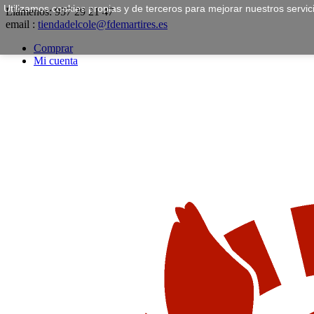
Utilizamos cookies propias y de terceros para mejorar nuestros servi
Llámenos:
957 29 21 47
email :
tiendadelcole@fdemartires.es
Comprar
Mi cuenta