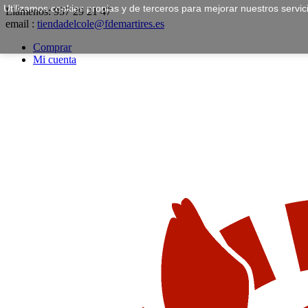
Utilizamos cookies propias y de terceros para mejorar nuestros servi
Llámenos:
957 29 21 47
email :
tiendadelcole@fdemartires.es
Comprar
Mi cuenta