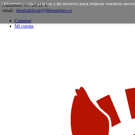
Utilizamos cookies propias y de terceros para mejorar nuestros servi
Llámenos:
957 29 21 47
email :
tiendadelcole@fdemartires.es
Comprar
Mi cuenta