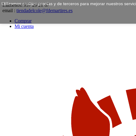
Utilizamos cookies propias y de terceros para mejorar nuestros servi
Llámenos:
957 29 21 47
email :
tiendadelcole@fdemartires.es
Comprar
Mi cuenta