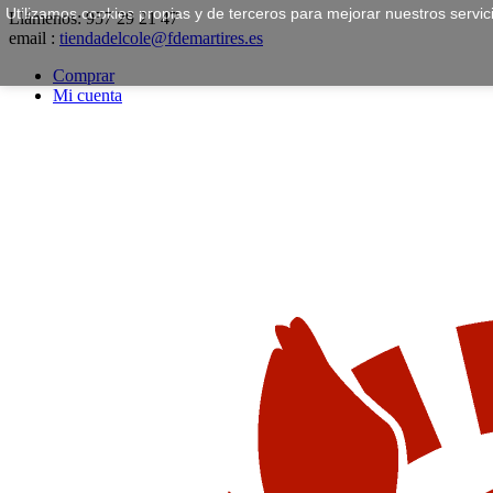
Utilizamos cookies propias y de terceros para mejorar nuestros servi
Llámenos:
957 29 21 47
email :
tiendadelcole@fdemartires.es
Comprar
Mi cuenta