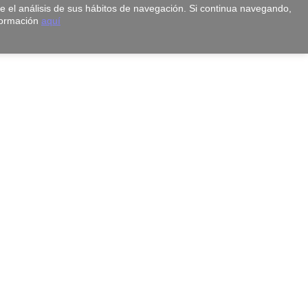
te el análisis de sus hábitos de navegación. Si continua navegando,
formación
aquí