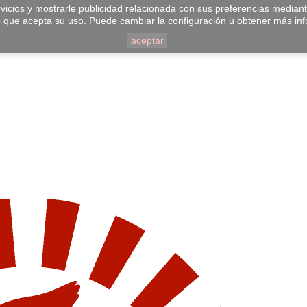
vicios y mostrarle publicidad relacionada con sus preferencias median
 que acepta su uso. Puede cambiar la configuración u obtener más in
aceptar