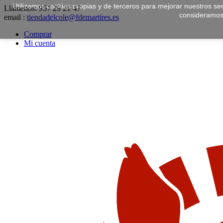
Utilizamos cookies propias y de terceros para mejorar nuestros ser
Llámenos:
957 29 21 47
consideramos
email :
tiendadelcole@fdemartires.es
Comprar
Mi cuenta