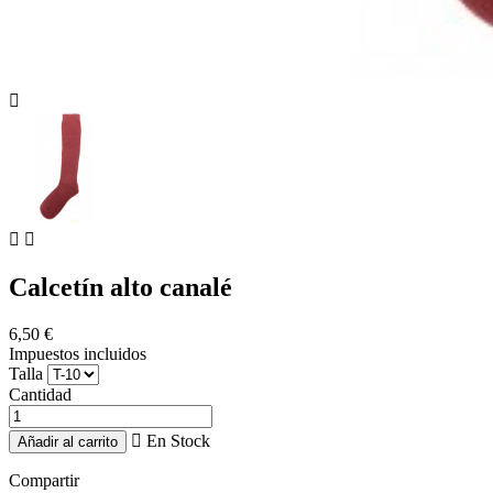



Calcetín alto canalé
6,50 €
Impuestos incluidos
Talla
Cantidad

En Stock
Añadir al carrito
Compartir