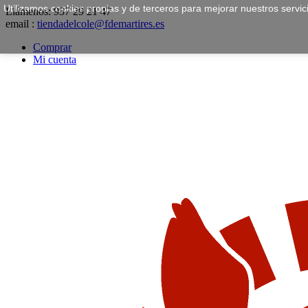
Utilizamos cookies propias y de terceros para mejorar nuestros servi
Llámenos:
957 29 21 47
email :
tiendadelcole@fdemartires.es
Comprar
Mi cuenta