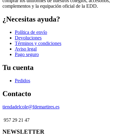
comprar los uniformes de nuestros colegios, accesorios,
complementos y la equipación oficial de la EDD.
¿Necesitas ayuda?
Política de envío
Devoluciones
Términos y condiciones
Aviso legal
Pago seguro
Tu cuenta
Pedidos
Contacto
tiendadelcole@fdemartires.es
957 29 21 47
NEWSLETTER