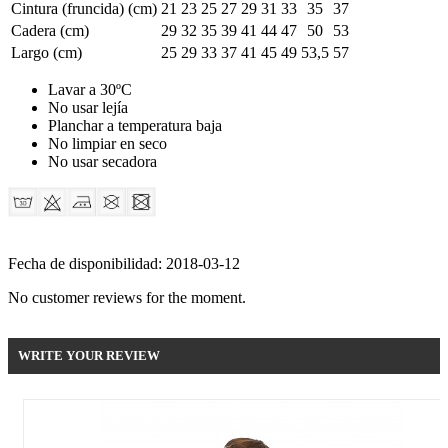
Cintura (fruncida) (cm)
21
23
25
27
29
31
33
35
37
Cadera (cm)
29
32
35
39
41
44
47
50
53
Largo (cm)
25
29
33
37
41
45
49
53,5
57
Lavar a 30ºC
No usar lejía
Planchar a temperatura baja
No limpiar en seco
No usar secadora
Fecha de disponibilidad:
2018-03-12
No customer reviews for the moment.
WRITE YOUR REVIEW