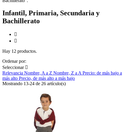
Bachillerato".
Infantil, Primaria, Secundaria y
Bachillerato


Hay 12 productos.
Ordenar por:
Seleccionar

Relevancia
Nombre, A a Z
Nombre, Z a A
Precio: de más bajo a
más alto
Precio, de más alto a más bajo
Mostrando 13-24 de 26 artículo(s)