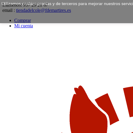
Utilizamos cookies propias y de terceros para mejorar nuestros servi
Llámenos:
957 29 21 47
email :
tiendadelcole@fdemartires.es
Comprar
Mi cuenta